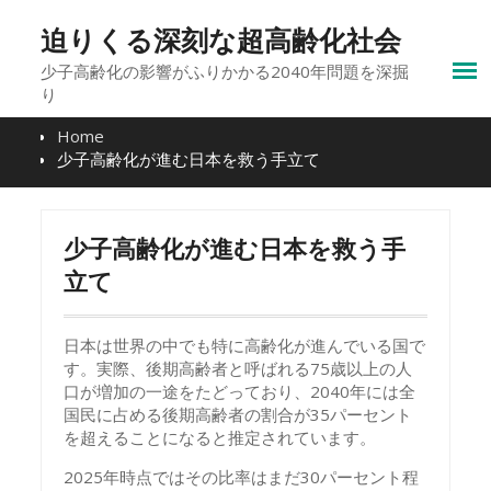
Skip
to
迫りくる深刻な超高齢化社会
content
少子高齢化の影響がふりかかる2040年問題を深掘
り
Home
少子高齢化が進む日本を救う手立て
少子高齢化が進む日本を救う手
立て
日本は世界の中でも特に高齢化が進んでいる国で
す。実際、後期高齢者と呼ばれる75歳以上の人
口が増加の一途をたどっており、2040年には全
国民に占める後期高齢者の割合が35パーセント
を超えることになると推定されています。
2025年時点ではその比率はまだ30パーセント程