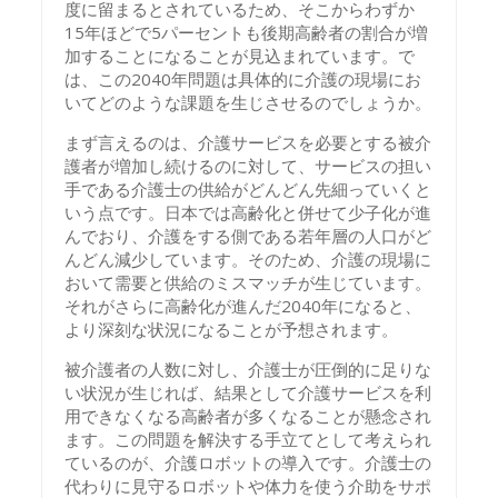
度に留まるとされているため、そこからわずか
15年ほどで5パーセントも後期高齢者の割合が増
加することになることが見込まれています。で
は、この2040年問題は具体的に介護の現場にお
いてどのような課題を生じさせるのでしょうか。
まず言えるのは、介護サービスを必要とする被介
護者が増加し続けるのに対して、サービスの担い
手である介護士の供給がどんどん先細っていくと
いう点です。日本では高齢化と併せて少子化が進
んでおり、介護をする側である若年層の人口がど
んどん減少しています。そのため、介護の現場に
おいて需要と供給のミスマッチが生じています。
それがさらに高齢化が進んだ2040年になると、
より深刻な状況になることが予想されます。
被介護者の人数に対し、介護士が圧倒的に足りな
い状況が生じれば、結果として介護サービスを利
用できなくなる高齢者が多くなることが懸念され
ます。この問題を解決する手立てとして考えられ
ているのが、介護ロボットの導入です。介護士の
代わりに見守るロボットや体力を使う介助をサポ